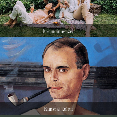
F
reundinnenzeit
K
unst & Kultur