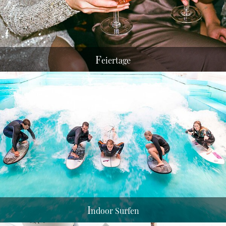
F
eiertage
I
ndoor Surfen