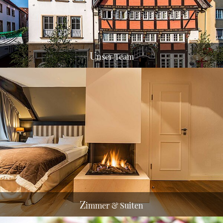
U
nser Team
Z
immer & Suiten