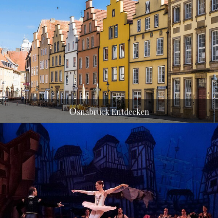
Erleben Sie unsere schöne Stadt interaktiv und
besuchen Sie die
OFFIZIELLE WEBSITE
O
snabrück Entdecken
Olivia Wenzel 1000 Serpentinen Angst, Ella Hickson
- The Writer und vieles
MEHR