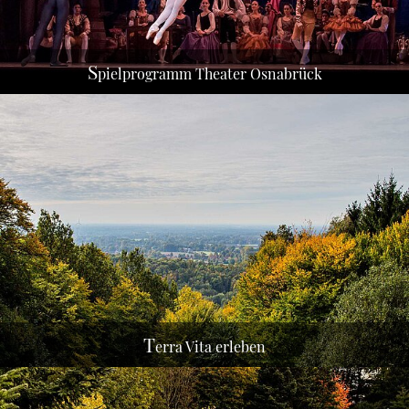
S
pielprogramm Theater Osnabrück
"Ein dichtes Radwegenetz ermöglicht Ihnen von der
Themen-Tour per E-Bike bis zum abenteuerlichen
TERRA.trail alle Varianten, die Region zu
erkunden..."
MEHR ERFAHREN
T
erra Vita erleben