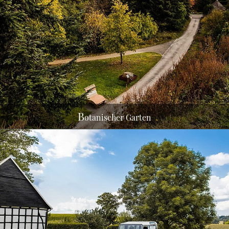
Eine Ruhe-Oase mitten in der Stadt. Erleben Sie
verschiedene Pflanzengemeinschaften, den
Amazonas Regenwald und vieles
MEHR
B
otanischer Garten
Es erwartet Sie ein abwechslungsreiches Reiseziel,
ideal für Naturliebhaber, Genussmenschen,
Aktivurlauber und Städtereisende
MEHR ERFAHREN