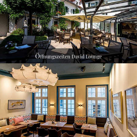
Montag - Sonntag
Ab 15 Uhr geöffnet, Küche ab 18.00 Uhr
(Küchenannahme bis 21.30 Uhr)
Ö
ffnungszeiten David Lounge
Dienstag - Samstag
ab 17.00 Uhr