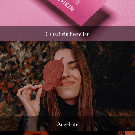
G
utschein bestellen
A
ngebote