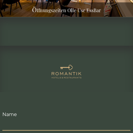
Ö
ffnungszeiten Olle Use EssBar
Name