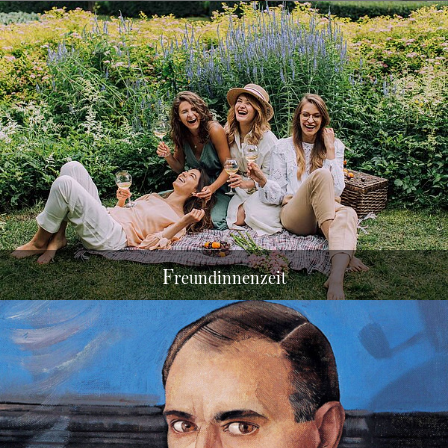
K
ulinarik
F
reundinnenzeit