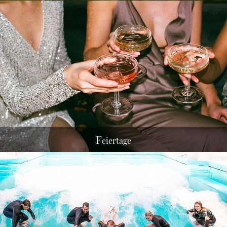
F
reizeit
F
eiertage