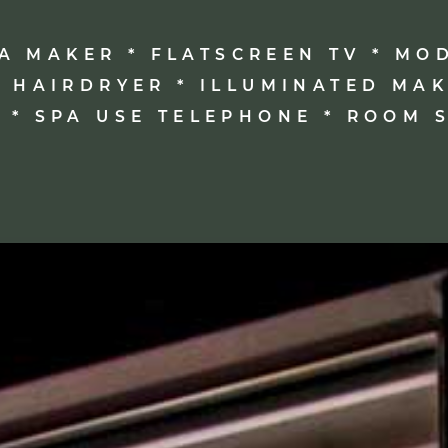
EA MAKER * FLATSCREEN TV * M
 HAIRDRYER * ILLUMINATED MA
I * SPA USE TELEPHONE * ROOM 