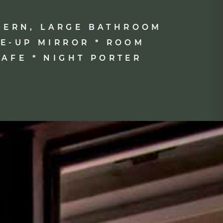
ODERN, LARGE BATHROOM
KE-UP MIRROR * ROOM
SAFE * NIGHT PORTER